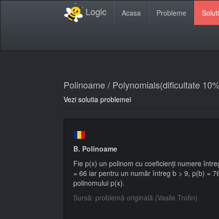
Logic
Acasa
Probleme
Soluti
Polinoame / Polynomials(dificultate 10%
Vezi solutia problemei
B. Polinoame
Fie p(x) un polinom cu coeficienți numere între
= 66 iar pentru un număr întreg b > 9, p(b) = 
polinomului p(x).
Sursă: problemă originală (Vasile Trofin)