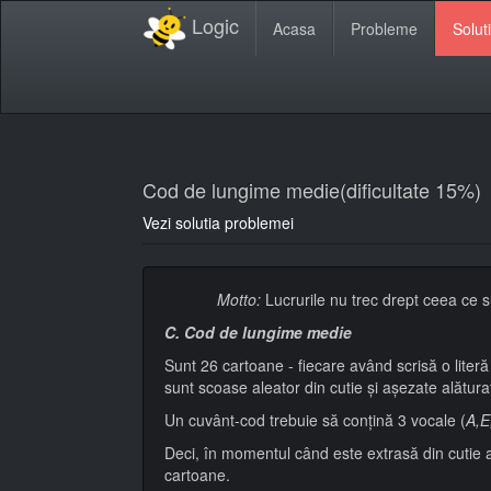
Logic
Acasa
Probleme
Soluti
Cod de lungime medie(dificultate 15%)
Vezi solutia problemei
Motto:
Lucrurile nu trec drept ceea ce s
C. Cod de lungime medie
Sunt 26 cartoane - fiecare având scrisă o literă
sunt scoase aleator din cutie şi aşezate alătur
Un cuvânt-cod trebuie să conţină 3 vocale (
A,E
Deci, în momentul când este extrasă din cutie a
cartoane.