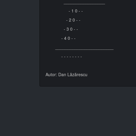
_________________
- 1 0 - -
- 2 0 - -
- 3 0 - -
- 4 0 - -
________________________
- - - - - - - -
Autor: Dan Lăzărescu