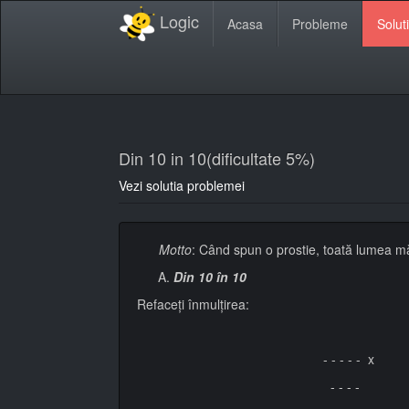
Logic
Acasa
Probleme
Soluti
Din 10 in 10(dificultate 5%)
Vezi solutia problemei
Motto
: Când spun o prostie, toată lumea m
Din 10 în 10
Refaceţi înmulţirea:
- - - - - x
- - - -