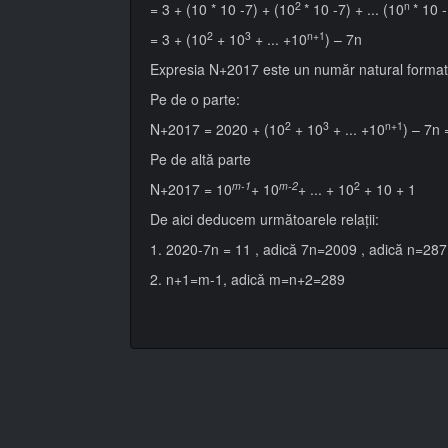
2
n
= 3 + (10 * 10 -7) + (10
* 10 -7) + ... (10
* 10 -
2
3
n+1
= 3 + (10
+ 10
+ ... +10
) – 7n
Expresia N+2017 este un număr natural format 
Pe de o parte:
2
3
n+1
N+2017 = 2020 + (10
+ 10
+ ... +10
) – 7n 
Pe de altă parte
m-1
m-2
2
N+2017 = 10
+ 10
+ ... + 10
+ 10 + 1
De aici deducem următoarele relații:
1. 2020-7n = 11 , adică 7n=2009 , adică n=287
2. n+1=m-1, adică m=n+2=289