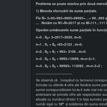
Problema se poate rezolva prin două metod
1) Metoda efectuării de sume parțiale.
Fie N= 3+93+993+9993+99993+....+ 99...993 și
... . Notăm cu N1=N+2017 și cu M=111...111 în
Operăm următoarele sume parțiale în funcție 
n=0 , S
= 3+2017=2020, m=0;
0
n=1 , S
= S
+93=2123 , m=0;
1
0
n=2 , S
= S
+ 993= 3106 , m=0;
2
1
n=3 , S
= S
+ 9993=13099, m=n-2=1;
3
2
n=4 , S
= S
+ 99993= 113092 , m=n-2=2 ;
4
3
......................................
Se observă că , începând cu termenul corespu
formate cu ultimile
4
cifre ale fiecărei sume parț
sumei corespunzătoare lui
n+1
este mai mic c
anterioare iar primele cifre ale respectivelor s
situație cu numărul cifrelor
1
in fața sumelor par
n
număr egal cu
10
și scăderea din suma rezulta