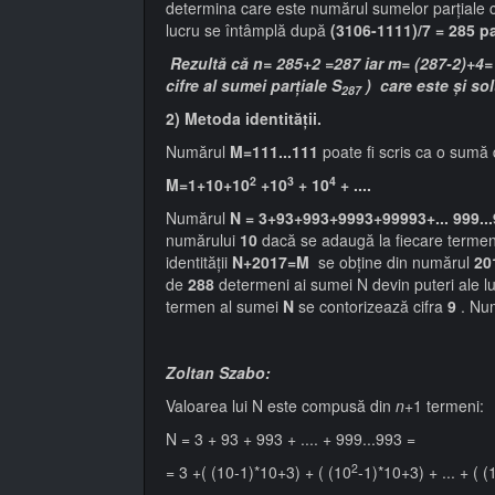
determina care este numărul sumelor parțiale 
lucru se întâmplă după
(3106-1111)/7 = 285 p
Rezultă că n= 285+2 =287 iar m= (287-2)+4=
cifre al sumei parțiale S
) care este și sol
287
2) Metoda identității.
Numărul
M=111...111
poate fi scris ca o sumă 
2
3
4
M=1+10+10
+10
+ 10
+ ....
Numărul
N = 3+93+993+9993+99993+... 999..
numărului
10
dacă se adaugă la fiecare termen
identității
N+2017=M
se obține din numărul
20
de
288
determeni ai sumei N devin puteri ale l
termen al sumei
N
se contorizează cifra
9
. Nu
Zoltan Szabo:
Valoarea lui N este compusă din
n
+1 termeni:
N = 3 + 93 + 993 + .... + 999...993 =
2
= 3 +( (10-1)*10+3) + ( (10
-1)*10+3) + ... + ( (