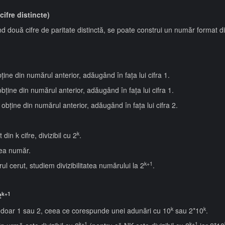
cifre distincte)
ouă cifre de paritate distinctă, se poate construi un număr format din n
bţine din numărul anterior, adăugând în faţa lui cifra 1.
 obţine din numărul anterior, adăugând în faţa lui cifra 1.
e obţine din numărul anterior, adăugând în faţa lui cifra 2.
k
n k cifre, divizibil cu 2
.
ea număr.
k+1
ul cerut, studiem divizibilitatea numărului la 2
.
k+1
2
k
k
fi doar 1 sau 2, ceea ce corespunde unei adunări cu 10
sau 2*10
.
k+1
k+1