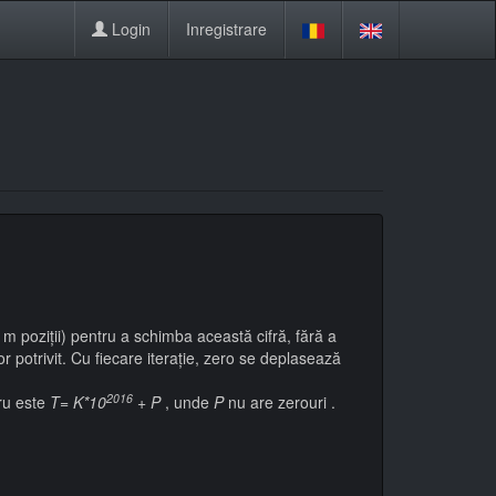
Login
Inregistrare
m poziții) pentru a schimba această cifră, fără a
r potrivit. Cu fiecare iterație, zero se deplasează
2016
tru este
T= K*10
+ P
, unde
P
nu are zerouri .