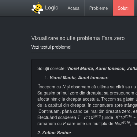
Logic
Acasa
Probleme
Solutii
Vizualizare solutie problema Fara zero
Vezi textul problemei
Soluţii corecte:
Viorel Manta, Aurel Ionescu, Zolt
Viorel Manta, Aurel Ionescu:
Începem cu
N
și observam că ultima sa cifră sa nu
Sa gasim primul zero din dreapta; sa presupunem ca
afecta nimic la dreapta acestuia. Trecem sa găsim
de la capătul din dreapta, în continuare spre stânga
Continuam, până cand cel mai din dreapta zero, este
2016
2016
Efectuând scaderea
T - K*10
(unde
K*10
= 
2016
ramanem cu
P
care este un multiplu de
N=2
, f
2. Zoltan Szabo: