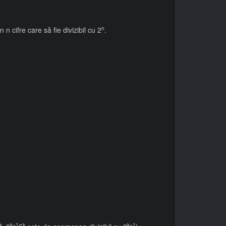
n
 cifre care să fie divizibil cu 2
.
k
k+1
k
k+1