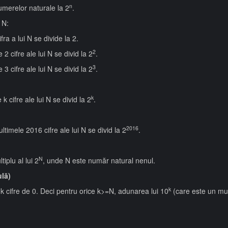
n
numerelor naturale la 2
.
 N:
ra a lui N se divide la 2.
2
2 cifre ale lui N se divid la 2
.
3
3 cifre ale lui N se divid la 2
.
k
 cifre ale lui N se divid la 2
.
2016
timele 2016 cifre ale lui N se divid la 2
.
N
plu al lui 2
, unde N este număr natural nenul.
ulă)
k
 k cifre de 0. Deci pentru orice k>=N, adunarea lui 10
(care este un mult