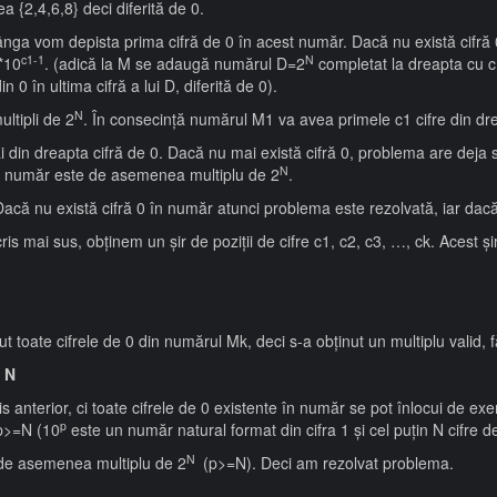
a {2,4,6,8} deci diferită de 0.
tânga vom depista prima cifră de 0 în acest număr. Dacă nu există cifră 
c1-1
N
*10
. (adică la M se adaugă numărul D=2
completat la dreapta cu c1
 0 în ultima cifră a lui D, diferită de 0).
N
ltipli de 2
. În consecinţă numărul M1 va avea primele c1 cifre din dre
n dreapta cifră de 0. Dacă nu mai există cifră 0, problema are deja soluţ
N
t număr este de asemenea multiplu de 2
.
acă nu există cifră 0 în număr atunci problema este rezolvată, iar dacă 
 mai sus, obţinem un şir de poziţii de cifre c1, c2, c3, …, ck. Acest ş
t toate cifrele de 0 din numărul Mk, deci s-a obţinut un multiplu valid, f
t N
anterior, ci toate cifrele de 0 existente în număr se pot înlocui de exem
p
 p>=N (10
este un număr natural format din cifra 1 şi cel puţin N cifre d
N
de asemenea multiplu de 2
(p>=N). Deci am rezolvat problema.