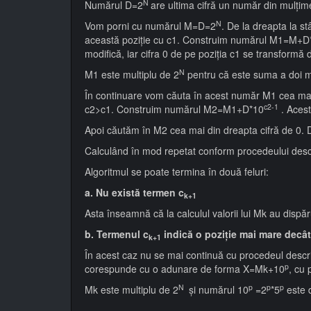
N
Numărul D=2
are ultima cifră un număr din mulţime
N
Vom porni cu numărul M=D=2
. De la dreapta la s
această poziţie cu c1. Construim numărul M1=M+D
modifică, iar cifra 0 de pe poziţia c1 se transformă din
N
M1 este multiplu de 2
pentru că este suma a doi mu
În continuare vom căuta în acest număr M1 cea mai di
c2-1
c2>c1. Construim numărul M2=M1+D*10
. Aces
Apoi căutăm în M2 cea mai din dreapta cifră de 0. D
Calculând în mod repetat conform procedeului descris
Algoritmul se poate termina în două feluri:
a. Nu există termen c
k+1
Asta înseamnă că la calculul valorii lui Mk au dispăru
b. Termenul c
indică o poziţie mai mare decâ
k+1
În acest caz nu se mai continuă cu procedeul descris 
p
corespunde cu o adunare de forma X=Mk+10
, cu
N
p
p
p
Mk este multiplu de 2
şi numărul 10
=2
*5
este 