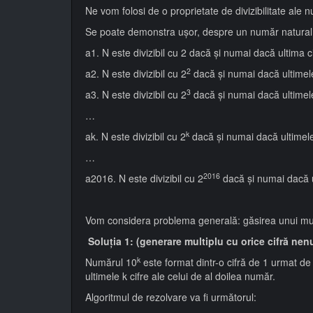
Ne vom folosi de o proprietate de divizibilitate ale 
Se poate demonstra uşor, despre un număr natural
a1. N este divizibil cu 2 dacă şi numai dacă ultima cif
2
a2. N este divizibil cu 2
dacă şi numai dacă ultimele 
3
a3. N este divizibil cu 2
dacă şi numai dacă ultimele 
…
k
ak. N este divizibil cu 2
dacă şi numai dacă ultimele k
…
2016
a2016. N este divizibil cu 2
dacă şi numai dacă ul
Vom considera problema generală: găsirea unui multi
Soluţia 1: (generare multiplu cu orice cifră nen
k
Numărul 10
este format dintr-o cifră de 1 urmat de
ultimele k cifre ale celui de al doilea număr.
Algoritmul de rezolvare va fi următorul: