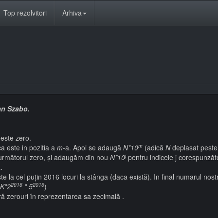
Top rezolvitori
Arhiva
an Szabo.
 este zero.
m
 este in pozitia a
m
-a. Apoi se adaugă
N*10
(adică
N
deplasat peste 
j
 următorul zero, și adaugăm din nou
N*10
pentru indicele j corespunzăto
.
 la cel puțin 2016 locuri la stânga (daca există). In final numarul nos
2016
2016
K*2
* 5
)
ără zerouri în reprezentarea sa zecimală .