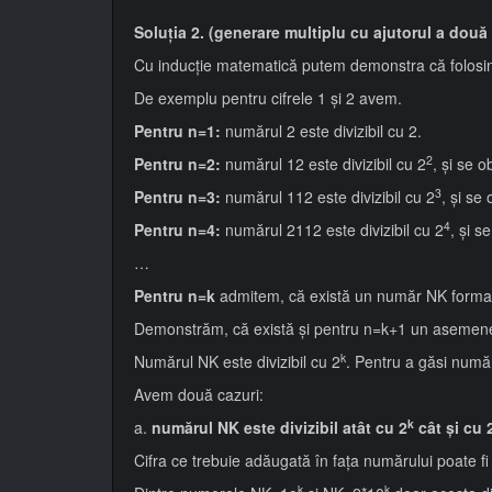
Soluţia 2. (generare multiplu cu ajutorul a două 
Cu inducţie matematică putem demonstra că folosind d
De exemplu pentru cifrele 1 şi 2 avem.
Pentru n=1:
numărul 2 este divizibil cu 2.
2
Pentru n=2:
numărul 12 este divizibil cu 2
, şi se o
3
Pentru n=3:
numărul 112 este divizibil cu 2
, şi se
4
Pentru n=4:
numărul 2112 este divizibil cu 2
, şi s
…
Pentru n=k
admitem, că există un număr NK format di
Demonstrăm, că există şi pentru n=k+1 un asemen
k
Numărul NK este divizibil cu 2
. Pentru a găsi număr
Avem două cazuri:
k
a.
numărul NK este divizibil atât cu 2
cât şi cu 
Cifra ce trebuie adăugată în faţa numărului poate 
k
k