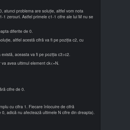
0, atunci problema are soluţie, altfel vom nota
-1 zerouri. Astfel primele c1-1 cifre ale lui M nu se
apta diferite de 0.
ie, altfel acestă cifră va fi pe poziţia c2, cu
există, aceasta va fi pe poziţia c3>c2.
ir va avea ultimul element ck<=N.
ără cifre de 0.
plu cu cifra 1. Fiecare înlocuire de cifră
e 0, adică nu afectează ultimele N cifre din dreapta).