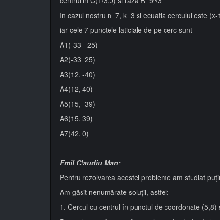
centrul in C(1/3,0) si raza R=5
/3
In cazul nostru n=7, k=3 si ecuatia cercului este (x-
iar cele 7 punctele laticiale de pe cerc sunt:
A1(-33, -25)
A2(-33, 25)
A3(12, -40)
A4(12, 40)
A5(15, -39)
A6(15, 39)
A7(42, 0)
Emil Claudiu Man:
Pentru rezolvarea acestei probleme am studiat puțin 
Am găsit nenumărate soluții, astfel:
1. Cercul cu centrul în punctul de coordonate (5,8) 