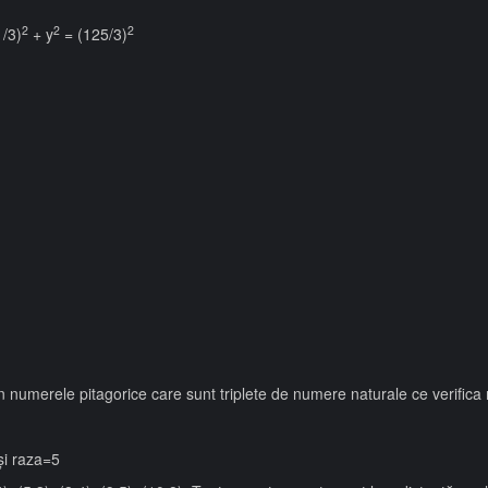
2
2
2
1/3)
+ y
= (125/3)
numerele pitagorice care sunt triplete de numere naturale ce verifica r
și raza=5