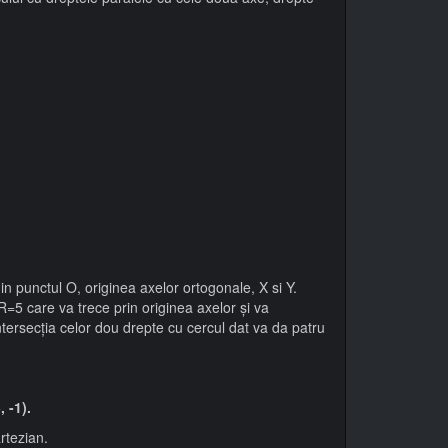
 punctul O, originea axelor ortogonale, X si Y.
R=5 care va trece prin originea axelor și va
tersecția celor dou drepte cu cercul dat va da patru
, -1).
rtezian.