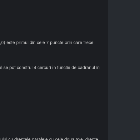
0) este primul din cele 7 puncte prin care trece
 se pot construi 4 cercuri în functie de cadranul in
ulul cu dreptele paralele cu cele doua axe, drepte