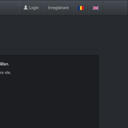
Login
Inregistrare
 Man.
re ele.