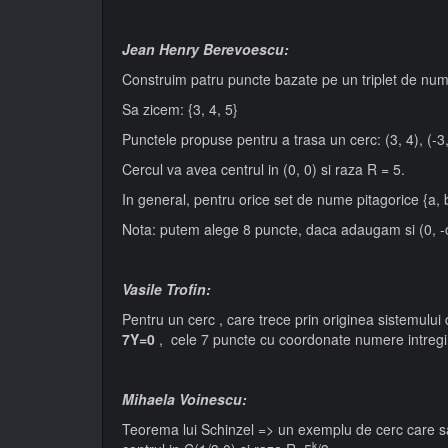
Jean Henry Berevoescu:
Construim patru puncte bazate pe un triplet de numer
Sa zicem: {3, 4, 5}
Punctele propuse pentru a trasa un cerc: (3, 4), (-3, 4)
Cercul va avea centrul in (0, 0) si raza R = 5.
In general, pentru orice set de nume pitagorice {a, b, c
Nota: putem alege 8 puncte, daca adaugam si (0, -c
Vasile Trofin:
Pentru un cerc , care trece prin originea sistemulu
7Y=0
, cele 7 puncte cu coordonate numere intregi p
Mihaela Voinescu:
Teorema lui Schinzel => un exemplu de cerc care sa 
k