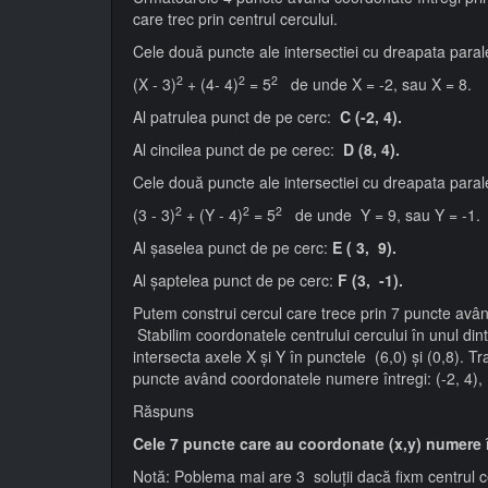
care trec prin centrul cercului.
Cele două puncte ale intersectiei cu dreapata par
2
2
2
(X - 3)
+ (4- 4)
= 5
de unde X = -2, sau X = 8.
Al patrulea punct de pe cerc:
C (-2, 4).
Al cincilea punct de pe cerec:
D (8, 4).
Cele două puncte ale intersectiei cu dreapata para
2
2
2
(3 - 3)
+ (Y - 4)
= 5
de unde Y = 9, sau Y = -1.
Al șaselea punct de pe cerc:
E ( 3, 9).
Al șaptelea punct de pe cerc:
F (3, -1).
Putem construi cercul care trece prin 7 puncte avâ
Stabilim coordonatele centrului cercului în unul din
intersecta axele X și Y în punctele (6,0) și (0,8).
puncte având coordonatele numere întregi: (-2, 4), (8,
Răspuns
Cele 7 puncte care au coordonate (x,y) numere întreg
Notă: Poblema mai are 3 soluții dacă fixm centrul ce