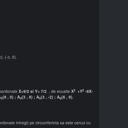
), (-c, 0).
2
2
coordonate
X=9/2 si Y= 7/2
, de ecuatie
X
+Y
-9X-
A
(9 , 0) ; A
(3 , 9) ; A
(3 , -2) ; A
(6 , 9).
3
4
5
6
donate intregi) pe circumferinta sa este cercul cu