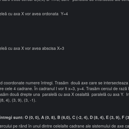
aleleă cu axa X vor avea ordonata Y=4
leleă cu axa X vor avea abscisa X=3
nd coordonate numere întregi. Trasăm două axe care se intersecteaza in
tre cele 4 cadrane. În cadranul I vor fi x=3, y=4. Trasăm cercul de rază 
 Trasăm două drepte una paralelă cu axa X cealaltă paralelă cu axa Y. In
 4), (3, 9), (3, -1).
i sunt: O (0, 0), A (0, 8), B (6,0), C (-2, 4), D (8, 4), E (3, 9), F (3
rcului pe rând în unul dintre celelalte cadrane ale sistemului de axe ca