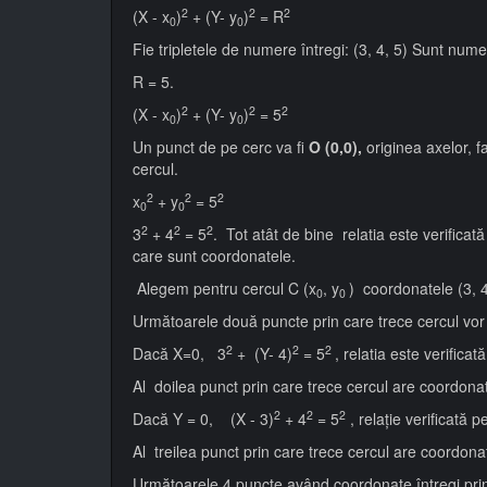
2
2
2
(X - x
)
+ (Y- y
)
= R
0
0
Fie tripletele de numere întregi: (3, 4, 5) Sunt num
R = 5.
2
2
2
(X - x
)
+ (Y- y
)
= 5
0
0
Un punct de pe cerc va fi
O (0,0),
originea axelor, f
cercul.
2
2
2
x
+ y
= 5
0
0
2
2
2
3
+ 4
= 5
. Tot atât de bine relatia este verifica
care sunt coordonatele.
Alegem pentru cercul C (x
, y
) coordonatele (3, 4
0
0
Următoarele două puncte prin care trece cercul vor f
2
2
2
Dacă X=0, 3
+ (Y- 4)
= 5
, relatia este verificat
Al doilea punct prin care trece cercul are coordona
2
2
2
Dacă Y = 0, (X - 3)
+ 4
= 5
, relație verificată p
Al treilea punct prin care trece cercul are coordona
Următoarele 4 puncte având coordonate întregi prin 