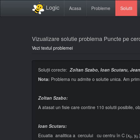
Logic
Acasa
Probleme
Solutii
Vizualizare solutie problema Puncte pe cerc 
Vezi textul problemei
Soluţii corecte:
Zoltan Szabo, Ioan Scutaru, Jean
Nota:
Problema nu admite o solutie unica. Am primit 
Zoltan Szabo:
A atasat un fisie care contine 110 solutii posibile, o
Ioan Scutaru:
Ecuatia analitica a cercului cu centru în C (x
, y
0
0