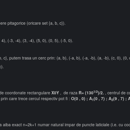
e pitagorice (oricare set {a, b, c}).
, (-3, -4), (3, -4), (5, 0), (0, 5), (-5, 0).
}, putem trasa un cerc prin: (a, b), (-a, b), (-a, -b), (a, -b), (c, 0), (0, c
).
1/2
i de coordonate rectangulare
X0Y
, de raza
R= (130
)/2
.
, centrul de 
rin care trece cercul respectiv pot fi :
O(0 , 0) ; A
(0 , 7) ; A
(9 , 7) ; 
1
2
aiba exact n=2k+1 numar natural impar de puncte laticiale (i.e. cu coor