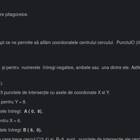
ere pitagoreice.
apt ce ne permite să aflăm coordonatele centrului cercului. PunctulO (0,
tă și pentru numerele întregi negative, ambele sau una dintre ele. Astfel
).
i punctele de intersecție cu axele de coordonate X si Y.
ă pentru Y = 8.
tele întregi:
A ( 0, 8).
entru X = 6.
tele întregi:
B ( 6, 0).
care trece cercul C(3,4) si R=5, sunt punctele de intersectie ale cerc