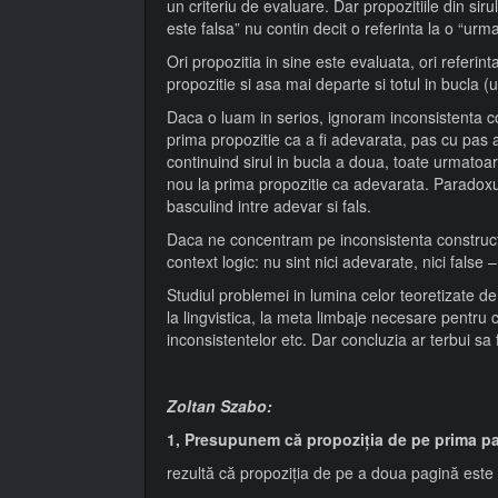
un criteriu de evaluare. Dar propozitiile din si
este falsa” nu contin decit o referinta la o “urm
Ori propozitia in sine este evaluata, ori referin
propozitie si asa mai departe si totul in bucla (
Daca o luam in serios, ignoram inconsistenta cons
prima propozitie ca a fi adevarata, pas cu pas 
continuind sirul in bucla a doua, toate urmatoarel
nou la prima propozitie ca adevarata. Paradoxul a
basculind intre adevar si fals.
Daca ne concentram pe inconsistenta constructie
context logic: nu sint nici adevarate, nici false 
Studiul problemei in lumina celor teoretizate d
la lingvistica, la meta limbaje necesare pentru 
inconsistentelor etc. Dar concluzia ar terbui sa f
Zoltan Szabo:
1, Presupunem că propoziția de pe prima 
rezultă că propoziția de pe a doua pagină es