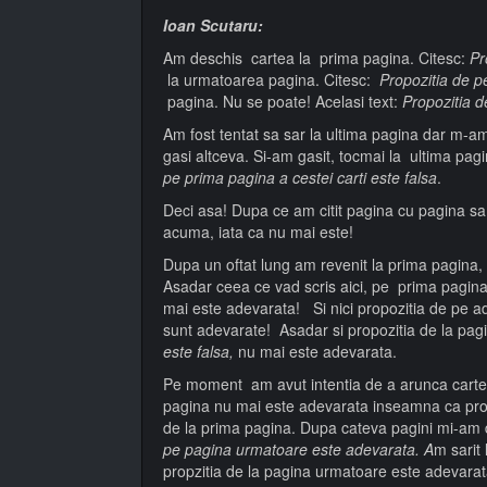
Ioan Scutaru:
Am deschis cartea la prima pagina. Citesc:
Pr
la urmatoarea pagina. Citesc:
Propozitia de 
pagina. Nu se poate! Acelasi text:
Propozitia 
Am fost tentat sa sar la ultima pagina dar m-a
gasi altceva. Si-am gasit, tocmai la ultima pagi
pe prima pagina a cestei carti este falsa
.
Deci asa! Dupa ce am citit pagina cu pagina sa 
acuma, iata ca nu mai este!
Dupa un oftat lung am revenit la prima pagina,
Asadar ceea ce vad scris aici, pe prima pagin
mai este adevarata! Si nici propozitia de pe ad
sunt adevarate! Asadar si propozitia de la pa
este falsa,
nu mai este adevarata.
Pe moment am avut intentia de a arunca cartea
pagina nu mai este adevarata inseamna ca prop
de la prima pagina. Dupa cateva pagini mi-am
pe pagina urmatoare este adevarata. A
m sarit
propzitia de la pagina urmatoare este adevarat