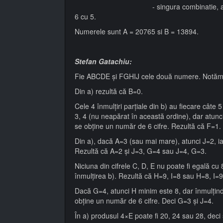
- singura combinatie, astfel incat la 
6 cu 5.
Numerele sunt A = 20765 si B = 13894.
Stefan Gatachiu:
Fie ABCDE și FGHIJ cele două numere. Notăm cu
Din a) rezultă că B=0.
Cele 4 înmulțiri parțiale din b) au fiecare câte 5
3, 4 (nu neapărat în această ordine), dar atun
se obține un număr de 6 cifre. Rezultă că F=1.
Din a), dacă A=3 (sau mai mare), atunci J=2, iar
Rezultă că A=2 și J=3, G=4 sau J=4, G=3.
Niciuna din cifrele C, D, E nu poate fi egală cu
înmulțirea b). Rezultă că H=9, I=8 sau H=8, I=9
Dacă G=4, atunci H minim este 8, dar înmulțin
obține un număr de 6 cifre. Deci G=3 și J=4.
În a) produsul 4×E poate fi 20, 24 sau 28, deci 