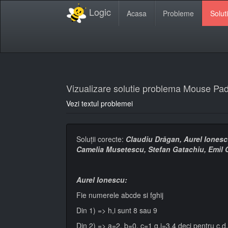
Logic
Acasa
Probleme
Soluti
Vizualizare solutie problema Mouse Pa
Vezi textul problemei
Soluţii corecte:
Claudiu Drăgan, Aurel Ionescu
Camelia Musetescu, Stefan Gatachiu, Emil
Aurel Ionescu:
Fie numerele abcde si fghij
Din 1) => h,i sunt 8 sau 9
Din 2) => a=2, b=0, c=1 g,j=3,4 deci pentru c,d