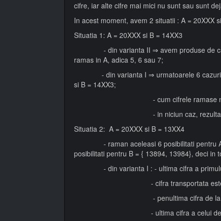
cifre, iar alte cifre mai mici nu sunt sau sunt dej
In acest moment, avem 2 situatii : A = 20XXX 
Situatia 1: A = 20XXX si B = 14XX3
- din varianta II ⇒ avem produse de cate 5 
ramas in A, adica 5, 6 sau 7;
- din varianta I ⇒ urmatoarele 6 cazuri po
si B = 14XX3;
- cum cifrele ramase nefolosite su
- in niciun caz, rezultatul final nu
Situatia 2: A = 20XXX si B = 13XX4
- raman aceleasi 6 posibilitati pentru A =
posibilitati pentru B = { 13894, 13984}, deci in to
- din varianta I : - ultima cifra a primului
- cifra transportata este in fi
- penultima cifra de la primul pro
- ultima cifra a celui de-al doilea