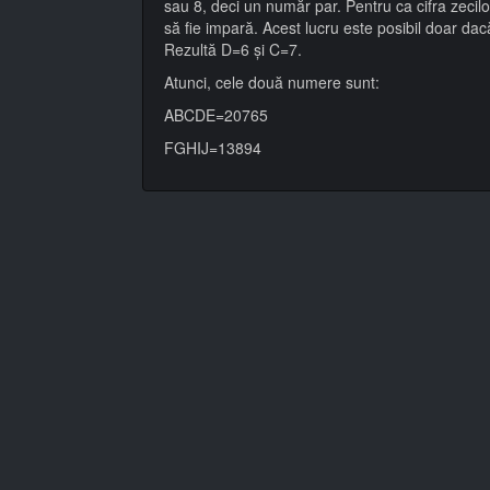
sau 8, deci un număr par. Pentru ca cifra zecilor
să fie impară. Acest lucru este posibil doar dac
Rezultă D=6 și C=7.
Atunci, cele două numere sunt:
ABCDE=20765
FGHIJ=13894