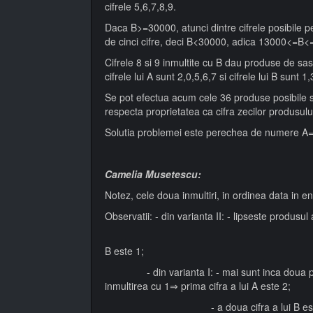
cifrele 5,6,7,8,9.
Daca B>=30000, atunci dintre cifrele posibile pe
de cinci cifre, deci B<30000, adica 13000<=B
Cifrele 8 si 9 inmultite cu B dau produse de sas
cifrele lui A sunt 2,0,5,6,7 si cifrele lui B sun
Se pot efectua acum cele 36 produse posibile 
respecta proprietatea ca cifra zecilor produsulu
Solutia problemei este perechea de numere A
Camelia Musetescu:
Notez, cele doua inmultiri, in ordinea data in enu
Observatii: - din varianta II: - lipseste produsul
⇒sunt patru produse de c
B este 1;
- din varianta I: - mai sunt inca doua produ
inmultirea cu 1⇒ prima cifra a lui A este 2;
- a doua cifra a lui B este 3 sau 4,