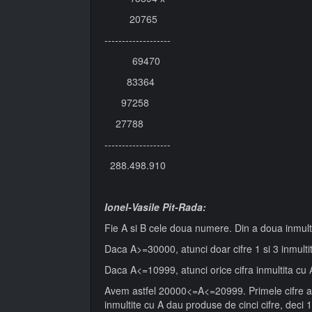
20765
-------------------
69470
83364
97258
27788
-------------------
288.498.910
Ionel-Vasile Pit-Rada:
Fie A si B cele doua numere. Din a doua inmulti
Daca A>=30000, atunci doar cifre 1 si 3 inmulti
Daca A<=10999, atunci orice cifra inmultita cu 
Avem astfel 20000<=A<=20999. Primele cifre ale 
inmultite cu A dau produse de cinci cifre, deci 1,