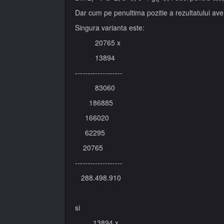
Dar cum pe penultima pozitie a rezultatului av
Singura varianta este:
20765 x
13894
-------------------
83060
186885
166020
62295
20765
-------------------
288.498.910
si
13894 x