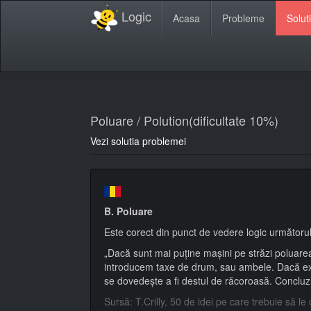
Logic
Acasa
Probleme
Soluti
Poluare / Polution(dificultate 10%)
Vezi solutia problemei
B. Poluare
Este corect din punct de vedere logic următor
„Dacă sunt mai puține mașini pe străzi poluarea
introducem taxe de drum, sau ambele. Dacă exis
se dovedește a fi destul de răcoroasă. Concluzi
Sursă: T.Crilly, 50 de idei pe care trebuie să l