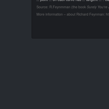
Source: R.Feynmman (the book
Surely You're
More information – about Richard Feynman:
h