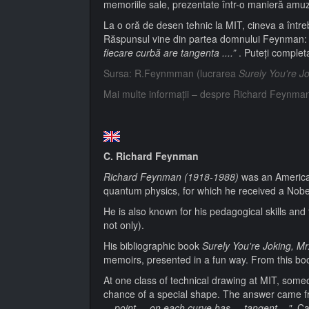
memoriile sale, prezentate într-o manieră amuz
La o oră de desen tehnic la MIT, cineva a între
Răspunsul vine din partea domnului Feynman: 
fiecare curbă are tangenta ....”
. Puteți complet
Sursa: R.Feynmman (lucrarea
Surely You're J
Mai multe informații – despre Richard Feynma
C. Richard Feynman
Richard Feynman (1918-1988)
was an American
quantum physics, for which he received a Nobel
He is also known for his pedagogical skills and
not only).
His bibliographic book
Surely You're Joking, 
memoirs, presented in a fun way. From this boo
At one class of technical drawing at MIT, someo
chance of a special shape. The answer came 
... point ... on each curve has ... tangent ...".
Ca